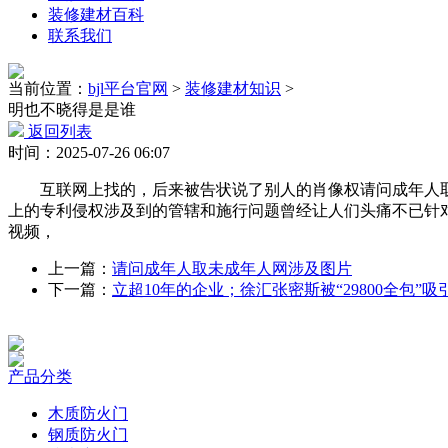
装修建材百科
联系我们
当前位置：
bjl平台官网
>
装修建材知识
>
明也不晓得是是谁
返回列表
时间：2025-07-26 06:07
互联网上找的，后来被告状说了别人的肖像权请问成年人取未成年
上的专利侵权涉及到的管辖和施行问题曾经让人们头痛不已针
视频，
上一篇：
请问成年人取未成年人网涉及图片
下一篇：
立超10年的企业；徐汇张密斯被“29800全包”吸
产品分类
木质防火门
钢质防火门