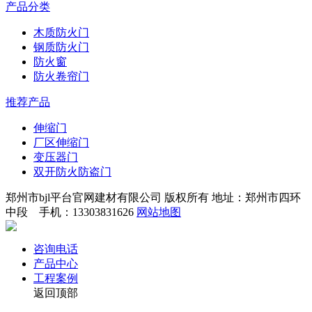
产品分类
木质防火门
钢质防火门
防火窗
防火卷帘门
推荐产品
伸缩门
厂区伸缩门
变压器门
双开防火防盗门
郑州市bjl平台官网建材有限公司 版权所有 地址：郑州市四环
中段 手机：13303831626
网站地图
咨询电话
产品中心
工程案例
返回顶部